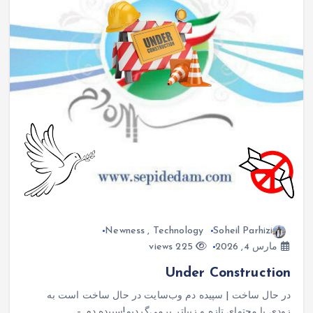
Newness
,
Technology
Soheil Parhizi
مارس 4, 2026
225 views
Under Construction
در حال ساخت | سپیده دم وب‌سایت در حال ساخت است به
زودی با محتوای تازه و زیباتر برمی‌گردیم!سپیده دم –