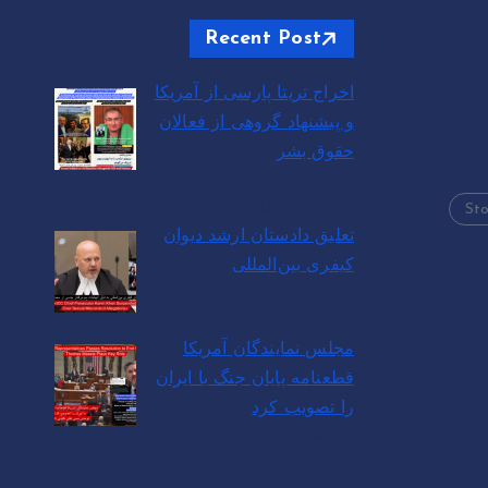
Recent Post
اخراج تریتا پارسی از آمریکا
و پیشنهاد گروهی از فعالان
حقوق بشر
توسط Soheil Parhizi
ژوئن 12, 2026
Sto
تعلیق دادستان ارشد دیوان
کیفری بین‌المللی
توسط Soheil Parhizi
ژوئن 10, 2026
مجلس نمایندگان آمریکا
قطعنامه پایان جنگ با ایران
را تصویب کرد
توسط Soheil Parhizi
ژوئن 4, 2026