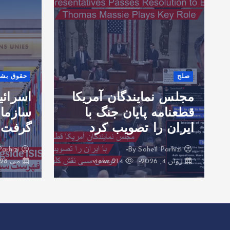
صلح
حقوق بش
مجلس نمایندگان آمریکا
اسرائی
قطعنامه پایان جنگ با
سازمان
ایران را تصویب کرد
گرفت
Parhizi
By
Soheil Parhizi
By
ژوئن 4, 2026
214 views
می 28, 2026