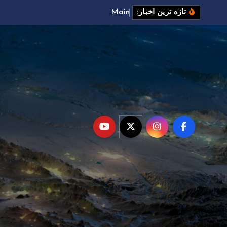
M
a
i
n
t
e
n
a
n
c
e
تازه ترین اخبار: