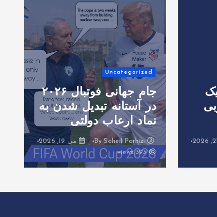
Uncategorized
یک
جام جهانی فوتبال ۲۰۲۶
ا
بی
در آستانه تبدیل شدن به
آ
نماد ارعاب دولتی
ا
By
Soheil Parhizi
می 19, 2026
393 views