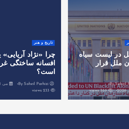
ر
تاریخ و هنر
ل در لیست سیاه
چرا «نژاد آریایی» 
 ملل قرار
افسانه ساختگی غر
است؟
Soheil 
By
Soheil Parhizi
می 21, 2026
233 views
366 views