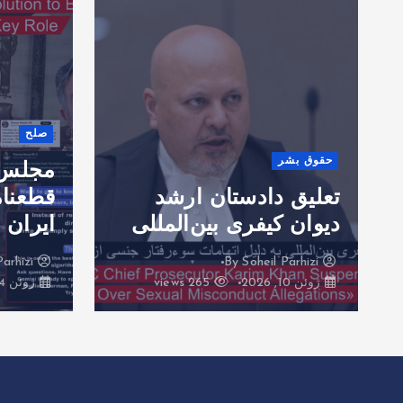
صلح
حقوق بشر
مجلس ن
تعلیق دادستان ارشد
قطعنام
دیوان کیفری بین‌المللی
ایران 
Parhizi
By
Soheil Parhizi
By
ژوئن 10, 2026
265 views
ژوئن 4, 2026