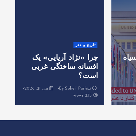
تاریخ و هنر
یاه
چرا «نژاد آریایی» یک
افسانه ساختگی غربی
د
است؟
ن
By
Soheil Parhizi
می 21, 2026
235 views