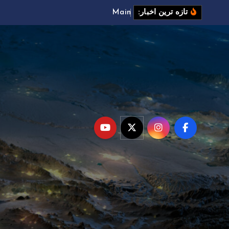
M
a
i
n
t
e
n
a
n
c
e
تازه ترین اخبار: