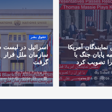
حقوق بشر
مایندگان آمریکا
اسرائیل در لیست س
ه پایان جنگ با
سازمان ملل قرار
را تصویب کرد
گرفت
Soheil Parhizi
By
Soheil 
216 views
می 28, 2026
369 views