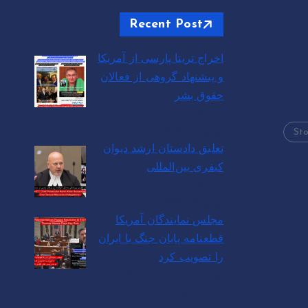
Recent Post
اخراج تریتا پارسی از آمریکا
و پیشنهاد گروهی از فعالان
حقوق بشر
توسط Soheil Parhizi
ژوئن 12, 2026
Sto
تعلیق دادستان ارشد دیوان
کیفری بین‌المللی
توسط Soheil Parhizi
ژوئن 10, 2026
مجلس نمایندگان آمریکا
قطعنامه پایان جنگ با ایران
را تصویب کرد
توسط Soheil Parhizi
ژوئن 4, 2026